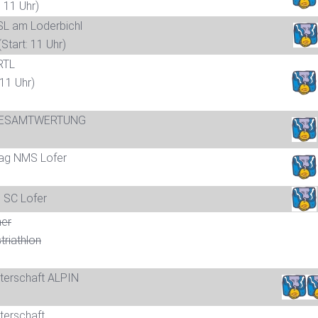
: 11 Uhr)
SL am Loderbichl
Start: 11 Uhr)
RTL
 11 Uhr)
 GESAMTWERTUNG
ag NMS Lofer
 SC Lofer
ner
riathlon
sterschaft ALPIN
terschaft