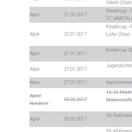
Unken (Start
Kindercup - 
Alpin
21.01.2017
ST. MARTIN (
Kindercup - 
Alpin
21.01.2017
Lofer (Start:
Kindercup
Alpin
21.01.2017
Jugendschit
Alpin
27.01.2017
Alpin
27.01.2017
Nachtrennen
10. St. Marti
Alpin/
05.02.2017
Mannschaftst
Nordisch
59. Klubmei
Alpin
26.02.2017
59. Klubmeis