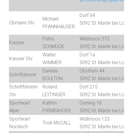
Dorf 64
Michael
Obmann Stv.
5092 St. Martin bei Lofer
PFANNHAUSER
Petra
Wildmoos 272
Kassier
SCHMUCK
5092 St. Martin bei Lofer
Walter
Dorf 1a
Kassier Stv.
WIMMER
5092 St. Martin bei Lofer
Daniela
Obsthurn 44
Schriftührerin
BOULTON
5092 St. Martin bei Lofer
Schriftführerin
Roland
Dorf 215
Stv
LEITINGER
5092 St. Martin bei Lofer
Sportwart
Kathrin
Guming 18
Alpin
PIRNBAHCER
5092 St. Martin bei Lofer
Sportwart
Widlmoos 123
Tosh McCALL
Nordisch
5092 St. Martin bei Lofer