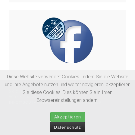
Diese Website verwendet Cookies. Indem Sie die Website
und ihre Angebote nutzen und weiter navigieren, akzeptieren
Sie diese Cookies. Dies können Sie in Ihren
SKICLUB ST. MARTIN BEI LOFER
5092 ST. MARTIN, DORF 216
Browsereinstellungen ändern.
INFO@SCSTMARTIN.AT
TEL. 0664 37 45 809
Akzeptieren
Datenschutz