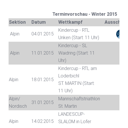
Terminvorschau - Winter 2015
Sektion
Datum
Wettkampf
Ausschrei
Kindercup - RTL
Alpin
04.01.2015
Unken (Start: 11 Uhr)
Kindercup - SL
Alpin
11.01.2015
Waidring (Start: 11
Uhr)
Kindercup - RTL am
Loderbichl
Alpin
18.01.2015
ST. MARTIN (Start:
11 Uhr)
Alpin/
Mannschaftstriathlon
31.01.2015
Nordisch
St. Martin
LANDESCUP-
Alpin
14.02.2015
SLALOM in Lofer